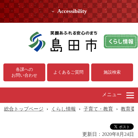
Accessibility
各課への
よくあるご質問
施設検索
お問い合わせ
メニュー
総合トップページ
›
くらし情報
›
子育て・教育
›
教育委
更新日：
2020年8月24日