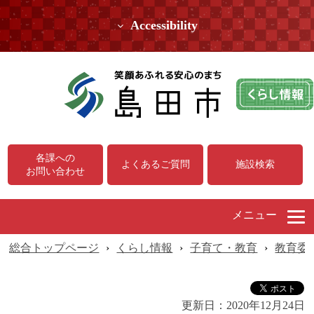
Accessibility
各課への
よくあるご質問
施設検索
お問い合わせ
メニュー
総合トップページ
›
くらし情報
›
子育て・教育
›
教育委
更新日：
2020年12月24日