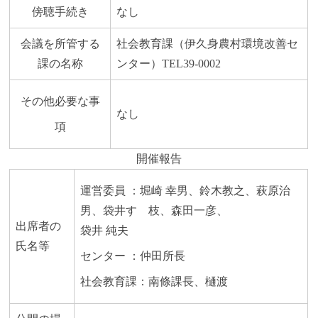
傍聴手続き
なし
会議を所管する
社会教育課（伊久身農村環境改善セ
課の名称
ンター）TEL39-0002
その他必要な事
なし
項
開催報告
運営委員 ：堀崎 幸男、鈴木教之、萩原治
男、袋井すゞ枝、森田一彦、
出席者の
袋井 純夫
氏名等
センター ：仲田所長
社会教育課：南條課長、樋渡