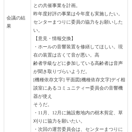
との共催事業を計画。
昨年度好評の事業は今年度も実施したい。
会議の結
センターまつりに委員の協力をお願いした
果
い。
【意見・情報交換】
・ホールの音響装置を修繕してほしい。現
在の装置は古くて音が悪い。高
齢者学級などに参加している高齢者は音声
が聞き取りづらいようだ。
[機種依存文字] 平面図[機種依存文字]デイ相
談室にあるコミュニティー委員会の音響機
器が使え
そうだ。
・11月、12月に施設敷地内の樹木剪定、草
刈りに協力を願いたい。
・次回の運営委員会は、センターまつりに