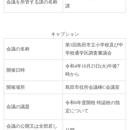
会議を所管する課の名称
課
キャプション
第1回島田市立小学校及び中
会議の名称
学校通学区調査審議会
令和4年10月25日(火)午後7
開催日時
時から
開催場所
島田市役所会議棟C会議室
令和6年度開校 特認校の指
会議の議題
定について
会議の公開又は全部若し