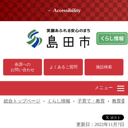
Accessibility
各課への
よくあるご質問
施設検索
お問い合わせ
メニュー
総合トップページ
›
くらし情報
›
子育て・教育
›
教育委
更新日：
2022年11月7日