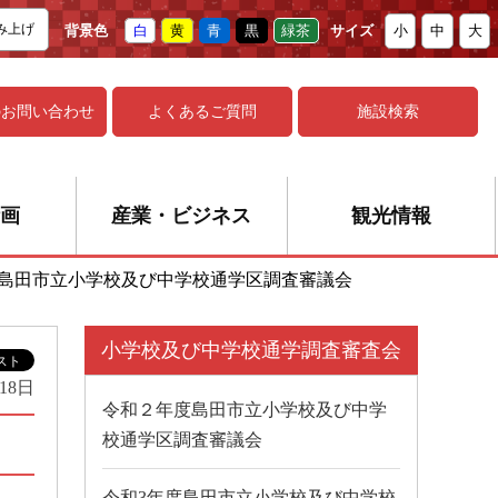
み上げ
背景色
白
黄
青
黒
緑茶
サイズ
小
中
大
の
お問い合わせ
よくあるご質問
施設検索
画
産業・ビジネス
観光情報
度島田市立小学校及び中学校通学区調査審議会
小学校及び中学校通学調査審査会
18日
令和２年度島田市立小学校及び中学
校通学区調査審議会
令和3年度島田市立小学校及び中学校