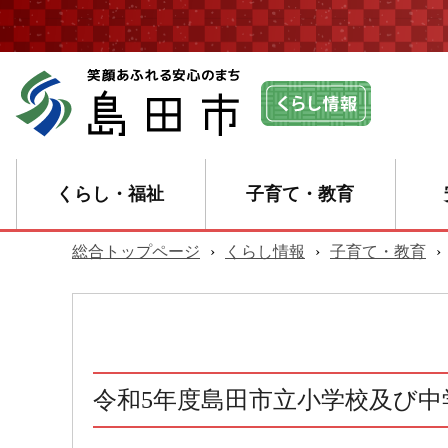
くらし・福祉
子育て・教育
総合トップページ
›
くらし情報
›
子育て・教育
›
令和5年度島田市立小学校及び中