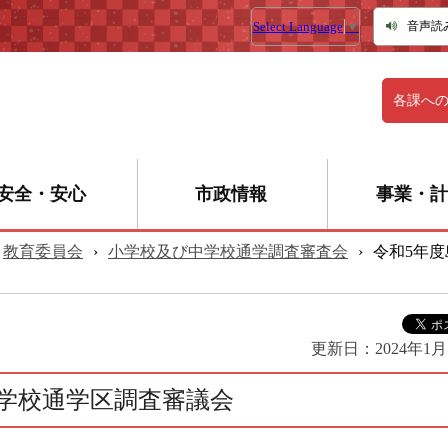
Select Language
▼
音声読
各課へ
安全・安心
市政情報
事業・計
教育委員会
›
小学校及び中学校通学調査審査会
›
令和5年
更新日：
2024年1月
学校通学区調査審議会