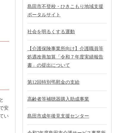
島田市不登校・ひきこもり地域支援
ポータルサイト
社会を明るくする運動
【介護保険事業所向け】介護職員等
処遇改善加算「令和７年度実績報告
書」の提出について
第12回特別弔慰金の支給
高齢者等補聴器購入助成事業
と
で安
てい
島田市成年後見支援センター
令和7年度島田市介護サービス事業所