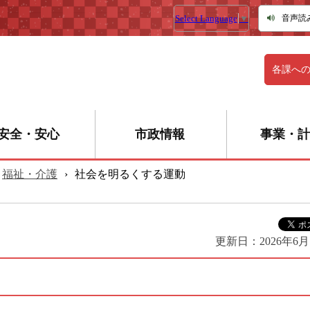
Select Language
▼
音声読
各課へ
安全・安心
市政情報
事業・計
福祉・介護
›
社会を明るくする運動
更新日：
2026年6月