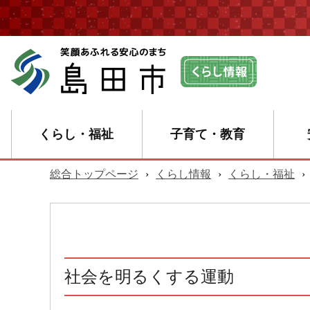
くらし・福祉
子育て・教育
総合トップページ
›
くらし情報
›
くらし・福祉
›
社会を明るくする運動