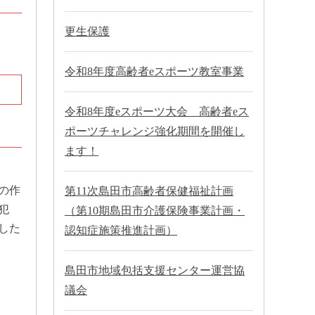
更生保護
令和8年度高齢者eスポーツ教室事業
令和8年度eスポーツ大会 高齢者eス
ポーツチャレンジ強化期間を開催し
ます！
の作
第11次島田市高齢者保健福祉計画
犯
（第10期島田市介護保険事業計画・
した
認知症施策推進計画）
島田市地域包括支援センター運営協
議会