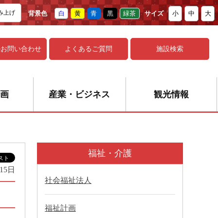
み上げ
背景色
白
黄
青
黒
緑茶
サイズ
小
中
大
の
お問い合わせ
よくあるご質問
施設検索
画
産業・ビジネス
観光情報
福祉・介護
15日
社会福祉法人
福祉計画