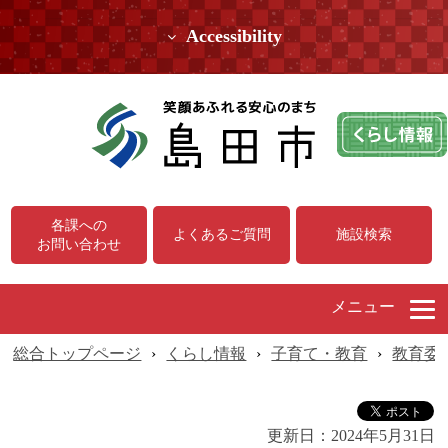
Accessibility
各課への
よくあるご質問
施設検索
お問い合わせ
メニュー
総合トップページ
›
くらし情報
›
子育て・教育
›
教育委
更新日：
2024年5月31日