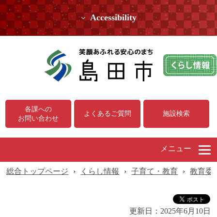
Accessibility
各課への
よくあるご質問
施設検索
お問い合わせ
メニュー
総合トップページ
›
くらし情報
›
子育て・教育
›
教育委
更新日：
2025年6月10日