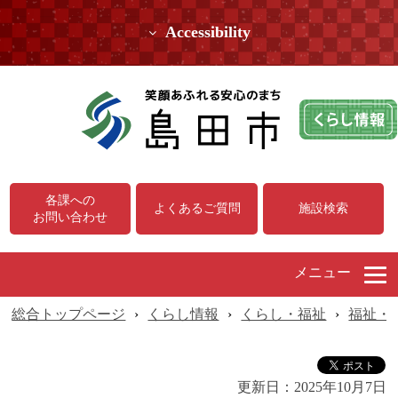
Accessibility
各課への
よくあるご質問
施設検索
お問い合わせ
メニュー
総合トップページ
›
くらし情報
›
くらし・福祉
›
福祉・
更新日：
2025年10月7日