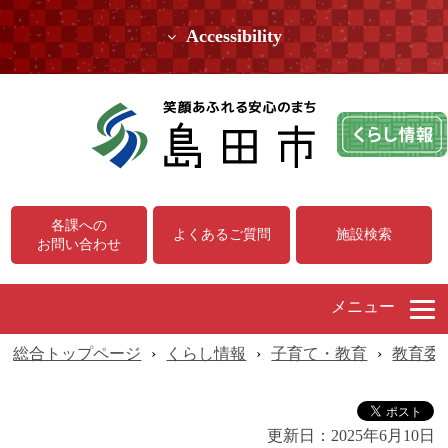
Accessibility
各課への
よくあるご質問
施設検索
お問い合わせ
メニュー
総合トップページ
›
くらし情報
›
子育て・教育
›
教育委
更新日：
2025年6月10日