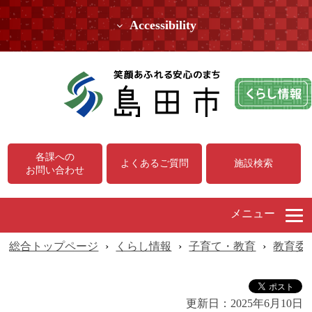
Accessibility
各課への
よくあるご質問
施設検索
お問い合わせ
メニュー
総合トップページ
›
くらし情報
›
子育て・教育
›
教育委
更新日：
2025年6月10日