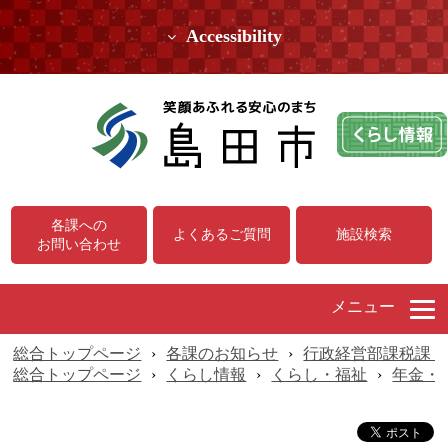
Accessibility
各課への
よくあるご質問
施設検索
お問い合わせ
メニュー
総合トップページ
›
各課のお知らせ
›
行政経営部課税課（
総合トップページ
›
くらし情報
›
くらし・福祉
›
年金・