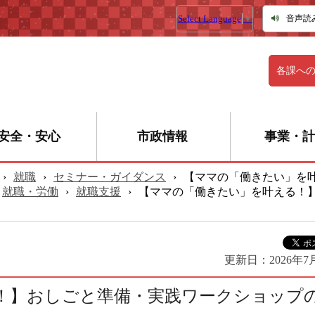
Select Language
▼
音声読
各課へ
安全・安心
市政情報
事業・計
›
就職
›
セミナー・ガイダンス
›
【ママの「働きたい」を
就職・労働
›
就職支援
›
【ママの「働きたい」を叶える！
更新日：
2026年7
！】おしごと準備・実践ワークショップ