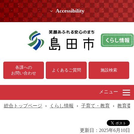
Accessibility
各課への
よくあるご質問
施設検索
お問い合わせ
メニュー
総合トップページ
›
くらし情報
›
子育て・教育
›
教育委
更新日：
2025年6月10日