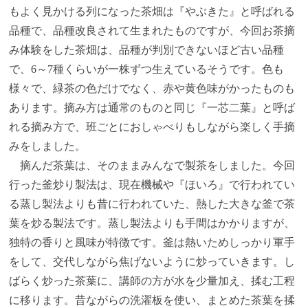
もよく見かける列になった茶畑は『やぶきた』と呼ばれる
品種で、品種改良されて生まれたものですが、今回お茶摘
み体験をした茶畑は、品種が判別できないほど古い品種
で、6～7種くらいが一株ずつ生えているそうです。色も
様々で、緑茶の色だけでなく、赤や黄色味がかったものも
あります。摘み方は通常のものと同じ『一芯二葉』と呼ば
れる摘み方で、班ごとにおしゃべりもしながら楽しく手摘
みをしました。
摘んだ茶葉は、そのままみんなで製茶をしました。今回
行った釜炒り製法は、現在機械や『ほいろ』で行われてい
る蒸し製法よりも昔に行われていた、熱した大きな釜で茶
葉を炒る製法です。蒸し製法よりも手間はかかりますが、
独特の香りと風味が特徴です。釜は熱いためしっかり軍手
をして、交代しながら焦げないように炒っていきます。し
ばらく炒った茶葉に、講師の方が水を少量加え、揉む工程
に移ります。昔ながらの洗濯板を使い、まとめた茶葉を揉