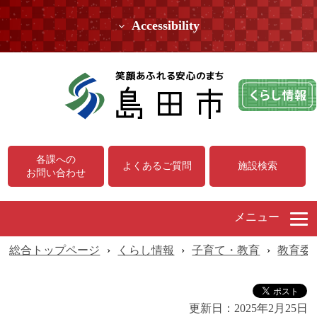
Accessibility
各課への
よくあるご質問
施設検索
お問い合わせ
メニュー
総合トップページ
›
くらし情報
›
子育て・教育
›
教育委
更新日：
2025年2月25日