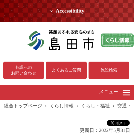
Accessibility
各課への
よくあるご質問
施設検索
お問い合わせ
メニュー
総合トップページ
›
くらし情報
›
くらし・福祉
›
交通・
更新日：
2022年5月31日