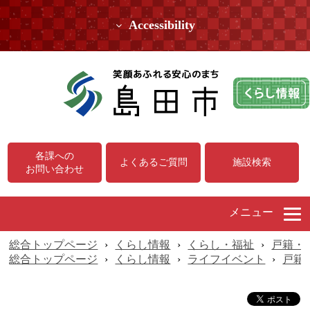
Accessibility
各課への
よくあるご質問
施設検索
お問い合わせ
メニュー
総合トップページ
›
くらし情報
›
くらし・福祉
›
戸籍・
総合トップページ
›
くらし情報
›
ライフイベント
›
戸籍