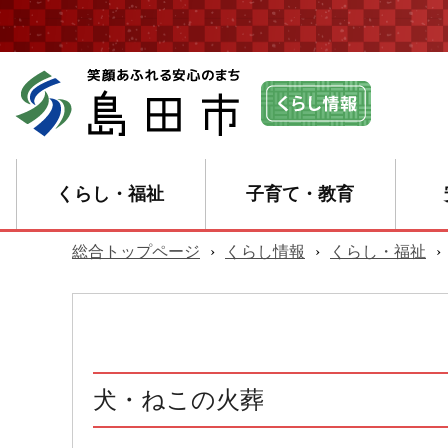
くらし・福祉
子育て・教育
総合トップページ
›
くらし情報
›
くらし・福祉
›
犬・ねこの火葬