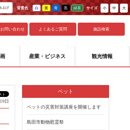
み上げ
背景色
白
黄
青
黒
緑茶
サイズ
小
中
大
の
お問い合わせ
よくあるご質問
施設検索
画
産業・ビジネス
観光情報
ペット
19日
ペットの災害対策講座を開催します
島田市動物慰霊祭