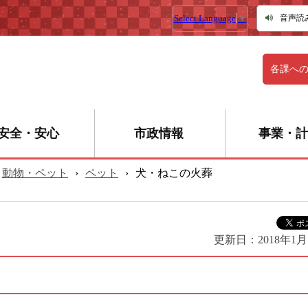
Select Language
▼
音声読
各課へ
安全・安心
市政情報
事業・計
動物・ペット
›
ペット
›
犬・ねこの火葬
更新日：
2018年1月