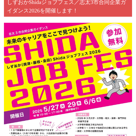
しずおかShidaジョブフェス／志太3市合同企業ガ
イダンス2026を開催します！