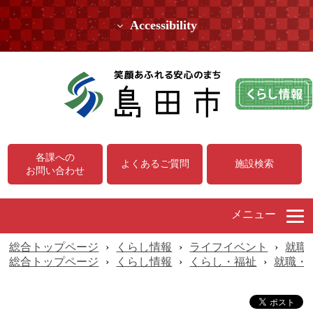
Accessibility
各課への
よくあるご質問
施設検索
お問い合わせ
メニュー
総合トップページ
›
くらし情報
›
ライフイベント
›
就職
総合トップページ
›
くらし情報
›
くらし・福祉
›
就職・