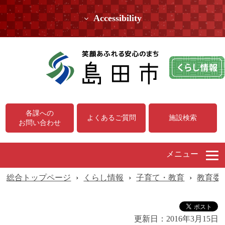
Accessibility
各課への
よくあるご質問
施設検索
お問い合わせ
メニュー
総合トップページ
›
くらし情報
›
子育て・教育
›
教育委
更新日：
2016年3月15日