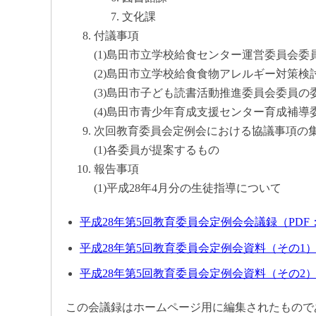
文化課
付議事項
(1)島田市立学校給食センター運営委員会
(2)島田市立学校給食食物アレルギー対策
(3)島田市子ども読書活動推進委員会委員
(4)島田市青少年育成支援センター育成補導
次回教育委員会定例会における協議事項の
(1)各委員が提案するもの
報告事項
(1)平成28年4月分の生徒指導について
平成28年第5回教育委員会定例会会議録（PDF：
平成28年第5回教育委員会定例会資料（その1）（P
平成28年第5回教育委員会定例会資料（その2）（P
この会議録はホームページ用に編集されたもので