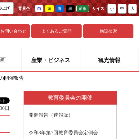
み上げ
背景色
白
黄
青
黒
緑茶
サイズ
小
中
大
の
お問い合わせ
よくあるご質問
施設検索
画
産業・ビジネス
観光情報
会の開催報告
教育委員会の開催
30日
開催報告（速報版）
令和8年第7回教育委員会定例会