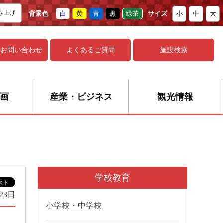
み上げ
背景色
白
黄
青
黒
緑茶
サイズ
小
中
大
の
お問い合わせ
よくあるご質問
施設検索
画
産業・ビジネス
観光情報
学校教育
23日
小学校・中学校