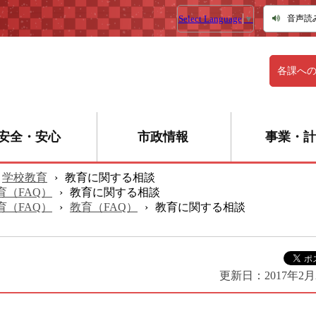
Select Language
▼
音声読
各課へ
安全・安心
市政情報
事業・計
学校教育
›
教育に関する相談
育（FAQ）
›
教育に関する相談
育（FAQ）
›
教育（FAQ）
›
教育に関する相談
更新日：
2017年2月