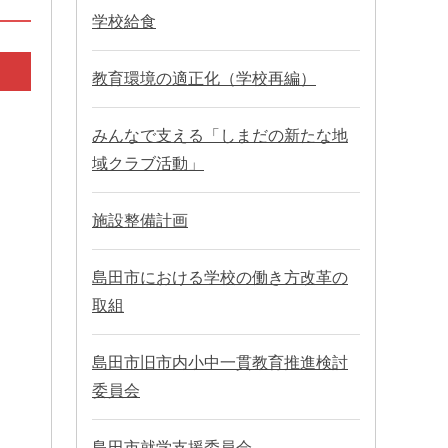
学校給食
教育環境の適正化（学校再編）
みんなで支える「しまだの新たな地
域クラブ活動」
施設整備計画
島田市における学校の働き方改革の
取組
島田市旧市内小中一貫教育推進検討
委員会
島田市就学支援委員会