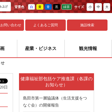
み上げ
背景色
白
黄
青
黒
緑茶
サイズ
小
中
大
の
お問い合わせ
よくあるご質問
施設検索
画
産業・ビジネス
観光情報
らせ
健康福祉部包括ケア推進課（各課の
お知らせ）
月20日
島田市第一層協議体（生活支援をつ
なぐ会）の開催報告