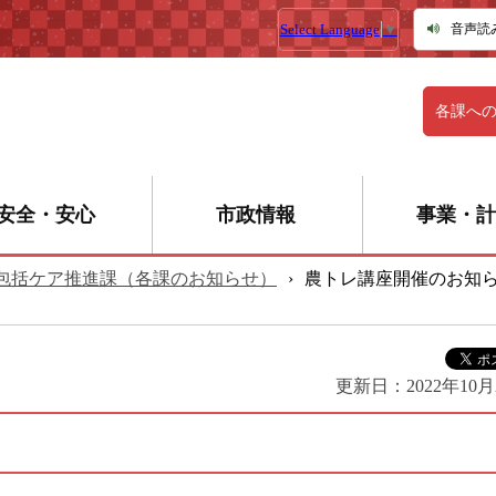
Select Language
▼
音声読
各課へ
安全・安心
市政情報
事業・計
包括ケア推進課（各課のお知らせ）
›
農トレ講座開催のお知
更新日：
2022年10