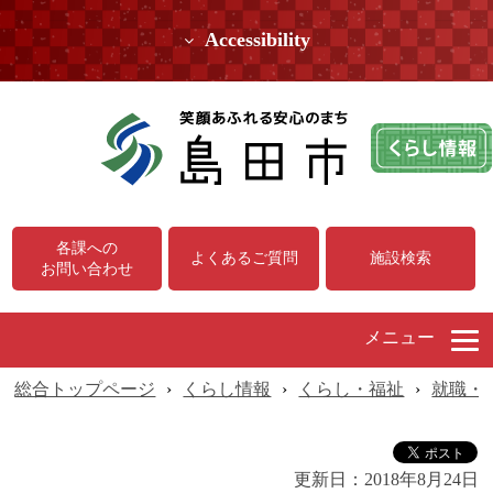
Accessibility
各課への
よくあるご質問
施設検索
お問い合わせ
メニュー
総合トップページ
›
くらし情報
›
くらし・福祉
›
就職・
更新日：
2018年8月24日