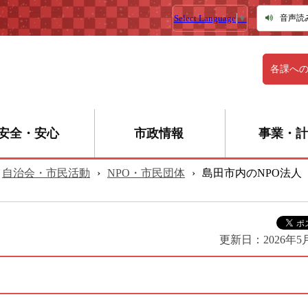
Select Language
▼
音声読
各課へ
安全・安心
市政情報
事業・計
自治会・市民活動
›
NPO・市民団体
›
島田市内のNPO法人
更新日：
2026年5