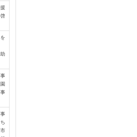
支援
の啓
進を
る助
護事
公園
興事
信事
まち
、市