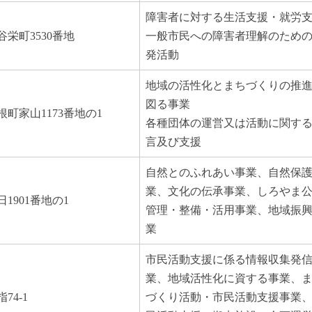
障害者に対する生活支援・就労
栄町3530番地
一般市民への障害者理解のため
発活動
地域の活性化とまちづくりの推
図る事業
町家山1173番地の1
各種団体の運営又は活動に関す
言及び支援
自然とのふれあい事業、自然保
業、文化の伝承事業、しろやま
1901番地の1
管理・整備・活用事業、地域振
業
市民活動支援に係る情報収集発
業、地域活性化に資する事業、
74-1
づくり活動・市民活動支援事業