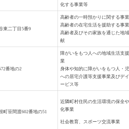
化する事業等
高齢者の一時預かりに関する事
高齢者の在宅生活を援助する事
谷東二丁目5番9
高齢者及びその家族を通じた地
献
障がいをもつ人への地域生活支
業
72番地の2
身体や知的に障がいをもつ人・
への居宅介護等支援事業及びデ
ービス等
近隣町村住民の生活環境の保全
化事業
町笹間渡602番地の51
社会教育、スポーツ交流事業