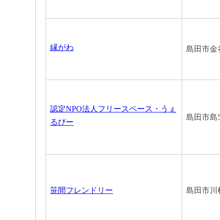
縁がわ
島田市金
認定NPO法人フリースペース・うぇ
島田市島5
るびー
笹間フレンドリー
島田市川根