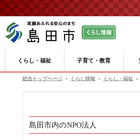
くらし・福祉
子育て・教育
総合トップページ
›
くらし情報
›
くらし・福祉
›
島田市内のNPO法人