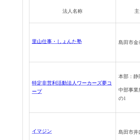
法人名称
主
里山仕事・しょんた塾
島田市金谷
本部：静
特定非営利活動法人ワーカーズ夢コ
中部事業
ープ
の1
イマジン
島田市井口