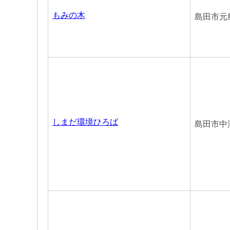
もみの木
島田市元島
しまだ環境ひろば
島田市中溝