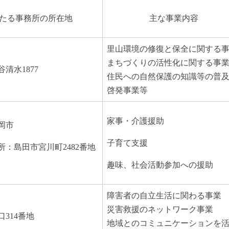
たる事務所の所在地
主な事業内容
里山環境の修復と保全に関する
まちづくりの活性化に関する事
清水1877
住民への自然保護の知識等の普
啓発事業等
家事・介護援助
岡市
子育て支援
所：島田市宮川町2482番地
趣味、社会活動参加への援助
障害者の自立生活に関わる事業
災害救援のネットワーク事業
314番地
地域とのコミュニケーションを