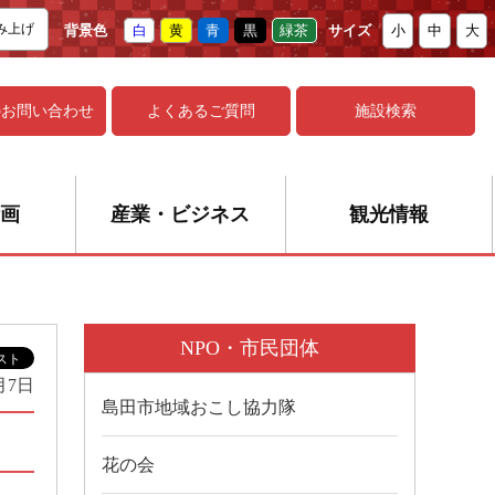
み上げ
背景色
白
黄
青
黒
緑茶
サイズ
小
中
大
の
お問い合わせ
よくあるご質問
施設検索
画
産業・ビジネス
観光情報
NPO・市民団体
月7日
島田市地域おこし協力隊
花の会