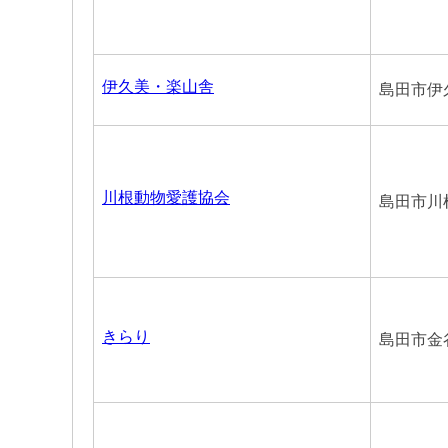
伊久美・楽山舎
島田市伊久
川根動物愛護協会
島田市川根
きらり
島田市金谷