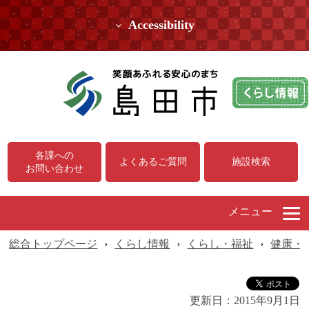
Accessibility
各課への
よくあるご質問
施設検索
お問い合わせ
メニュー
総合トップページ
›
くらし情報
›
くらし・福祉
›
健康・
更新日：
2015年9月1日