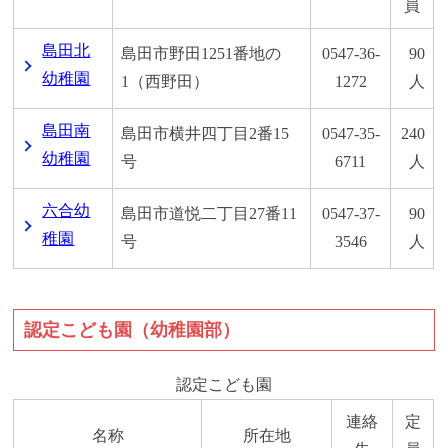
員
島田北
島田市野田1251番地の
0547-36-
90
幼稚園
1（西野田）
1272
人
島田南
島田市横井四丁目2番15
0547-35-
240
幼稚園
号
6711
人
六合幼
島田市道悦二丁目27番11
0547-37-
90
稚園
号
3546
人
認定こども園（幼稚園部）
認定こども園
連絡
定
名称
所在地