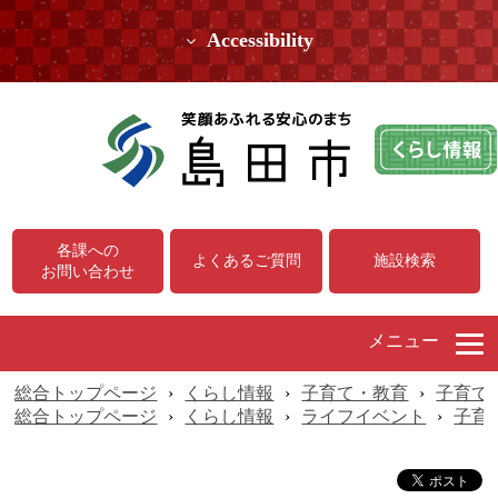
Accessibility
各課への
よくあるご質問
施設検索
お問い合わせ
メニュー
総合トップページ
›
くらし情報
›
子育て・教育
›
子育て
総合トップページ
›
くらし情報
›
ライフイベント
›
子育