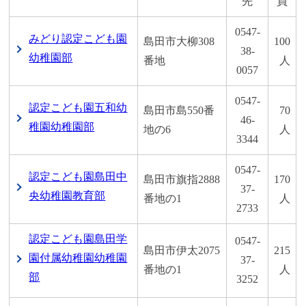
先
員
0547-
みどり認定こども園
島田市大柳308
100
38-
幼稚園部
番地
人
0057
0547-
認定こども園五和幼
島田市島550番
70
46-
稚園幼稚園部
地の6
人
3344
0547-
認定こども園島田中
島田市旗指2888
170
37-
央幼稚園教育部
番地の1
人
2733
認定こども園島田学
0547-
島田市伊太2075
215
園付属幼稚園幼稚園
37-
番地の1
人
部
3252