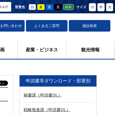
み上げ
背景色
白
黄
青
黒
緑茶
サイズ
小
中
大
の
お問い合わせ
よくあるご質問
施設検索
画
産業・ビジネス
観光情報
申請書等ダウンロード・部署別
秘書課（申請書DL）
戦略推進課（申請書DL）