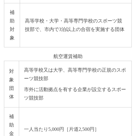
補
助
高等学校・大学・高等専門学校のスポーツ競
対
技部で、市内で3泊以上の合宿を実施する団体
象
航空運賃補助
高等学校又は大学、高等専門学校の正規のスポ
対
ーツ競技部
象
団
市外に活動拠点を有する企業が設立するスポー
体
ツ競技部
補
助
一人当たり5,000円［片道2,500円］
金