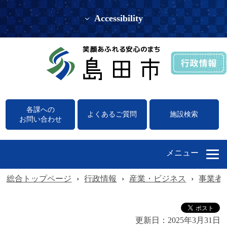
Accessibility
各課への
よくあるご質問
施設検索
お問い合わせ
メニュー
総合トップページ
›
行政情報
›
産業・ビジネス
›
事業者
更新日：
2025年3月31日