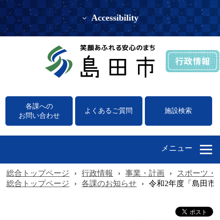
Accessibility
各課への
よくあるご質問
施設検索
お問い合わせ
メニュー
総合トップページ
›
行政情報
›
事業・計画
›
スポーツ・
総合トップページ
›
各課のお知らせ
›
令和2年度「島田市