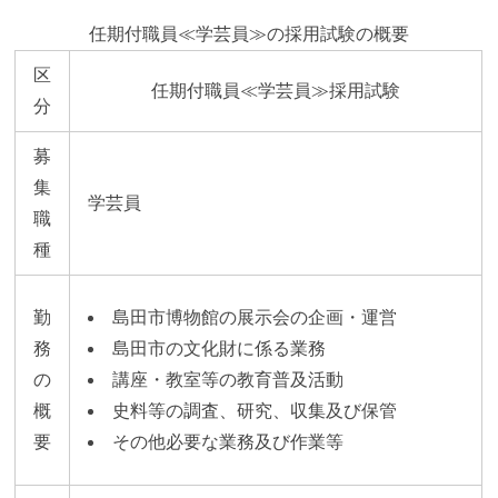
任期付職員≪学芸員≫の採用試験の概要
区
任期付職員≪学芸員≫採用試験
分
募
集
学芸員
職
種
勤
島田市博物館の展示会の企画・運営
務
島田市の文化財に係る業務
の
講座・教室等の教育普及活動
概
史料等の調査、研究、収集及び保管
要
その他必要な業務及び作業等