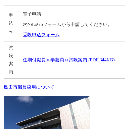
電子申請
申
込
次のLoGoフォームから申請してください。
み
受験申込フォーム
試
験
任期付職員≪学芸員≫試験案内 (PDF 344KB)
案
内
島田市職員採用について