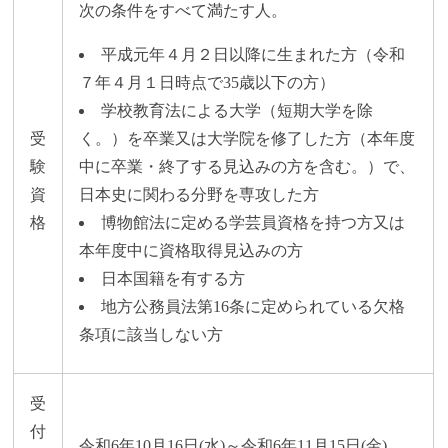
次の条件をすべて満たす人。
平成元年４月２日以降に生まれた方（令和
７年４月１日時点で35歳以下の方）
学校教育法による大学（短期大学を除
受
く。）を卒業又は大学院を修了した方（本年度
験
中に卒業・終了する見込みの方を含む。）で、
資
日本史に関わる分野を専攻した方
格
博物館法に定める学芸員資格を持つ方又は
本年度中に資格取得見込みの方
日本国籍を有する方
地方公務員法第16条に定められている欠格
条項に該当しない方
受
付
令和6年10月16日(水)～令和6年11月15日(金)