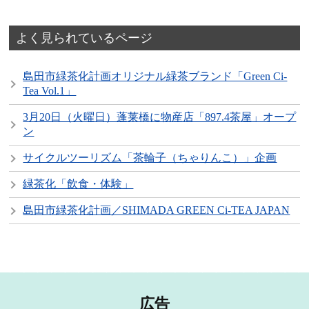
よく見られているページ
島田市緑茶化計画オリジナル緑茶ブランド「Green Ci-
Tea Vol.1」
3月20日（火曜日）蓬莱橋に物産店「897.4茶屋」オープ
ン
サイクルツーリズム「茶輪子（ちゃりんこ）」企画
緑茶化「飲食・体験」
島田市緑茶化計画／SHIMADA GREEN Ci-TEA JAPAN
広告