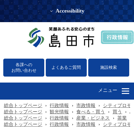
Accessibility
各課への
よくあるご質問
施設検索
お問い合わせ
メニュー
総合トップページ
›
行政情報
›
市政情報
›
シティプロモ
総合トップページ
›
観光情報
›
食べる・買う
›
買う
›
島
総合トップページ
›
行政情報
›
産業・ビジネス
›
茶業
›
総合トップページ
›
行政情報
›
市政情報
›
シティプロモ