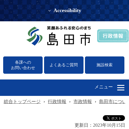
Accessibility
各課への
よくあるご質問
施設検索
お問い合わせ
メニュー
総合トップページ
›
行政情報
›
市政情報
›
島田市につい
更新日：
2023年10月15日