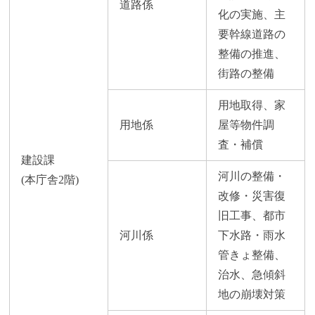
道路係
化の実施、主
要幹線道路の
整備の推進、
街路の整備
用地取得、家
用地係
屋等物件調
査・補償
建設課
河川の整備・
(本庁舎2階)
改修・災害復
旧工事、都市
河川係
下水路・雨水
管きょ整備、
治水、急傾斜
地の崩壊対策