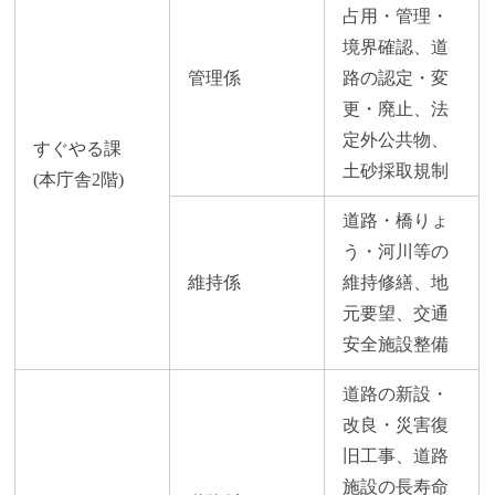
占用・管理・
境界確認、道
管理係
路の認定・変
更・廃止、法
定外公共物、
すぐやる課
土砂採取規制
(本庁舎2階)
道路・橋りょ
う・河川等の
維持係
維持修繕、地
元要望、交通
安全施設整備
道路の新設・
改良・災害復
旧工事、道路
施設の長寿命