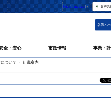
Select Language
▼
音声読
各課へ
安全・安心
市政情報
事業・計
市について
›
組織案内