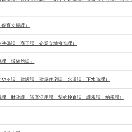
、保育支援課）
林整備課、商工課、企業立地推進課）
興課、博物館課）
ぐやる課、建設課、建築住宅課、水道課、下水道課）
事課、財政課、資産活用課、契約検査課、課税課、納税課）