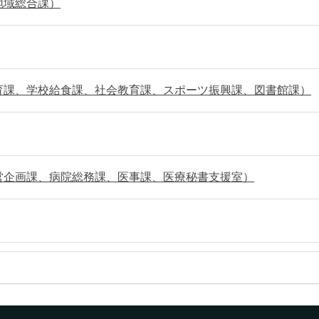
地域総合課）
育課、学校給食課、社会教育課、スポーツ振興課、図書館課）
営企画課、病院総務課、医事課、医療秘書支援室）