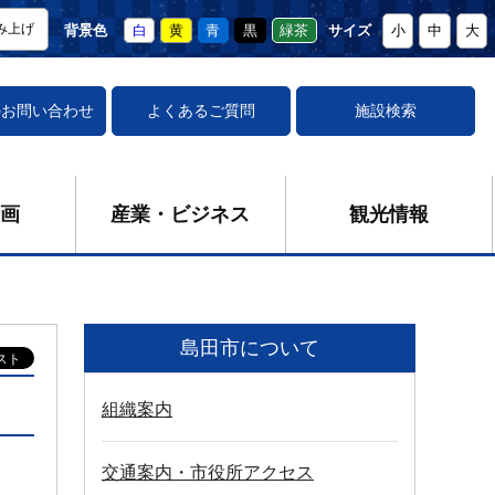
み上げ
背景色
白
黄
青
黒
緑茶
サイズ
小
中
大
の
お問い合わせ
よくあるご質問
施設検索
画
産業・ビジネス
観光情報
島田市について
組織案内
交通案内・市役所アクセス