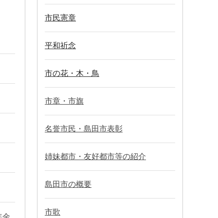
市民憲章
平和祈念
市の花・木・鳥
市章・市旗
名誉市民・島田市表彰
姉妹都市・友好都市等の紹介
島田市の概要
市歌
年金