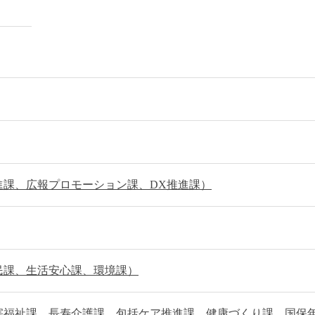
進課、広報プロモーション課、DX推進課）
民課、生活安心課、環境課）
害福祉課、長寿介護課、包括ケア推進課、健康づくり課、国保