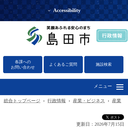
Accessibility
各課への
よくあるご質問
施設検索
お問い合わせ
メニュー
総合トップページ
›
行政情報
›
産業・ビジネス
›
産業
›
更新日：
2026年7月15日