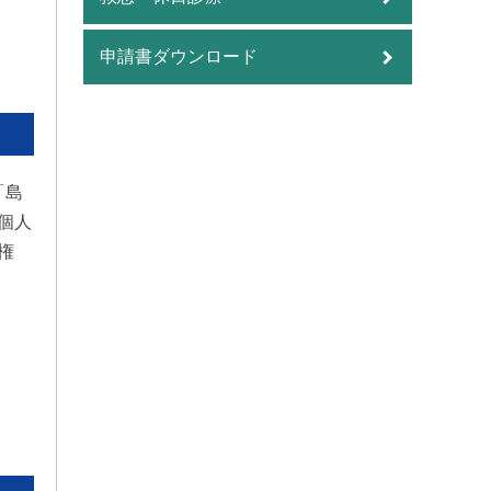
申請書ダウンロード
「島
個人
権