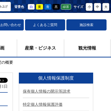
み上げ
背景色
白
黄
青
黒
緑茶
サイズ
小
中
大
の
お問い合わせ
よくあるご質問
施設検索
画
産業・ビジネス
観光情報
度の概要
個人情報保護制度
月1日
保有個人情報の開示等請求
特定個人情報保護評価