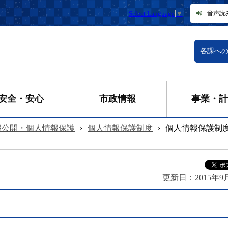
Select Language
▼
音声読
各課へ
安全・安心
市政情報
事業・計
報公開・個人情報保護
›
個人情報保護制度
›
個人情報保護制
更新日：
2015年9