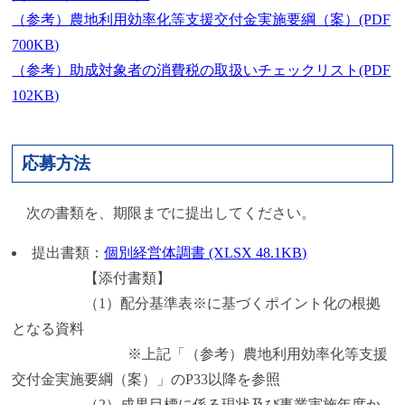
（参考）農地利用効率化等支援交付金実施要綱（案）(PDF
700KB)
（参考）助成対象者の消費税の取扱いチェックリスト(PDF
102KB)
応募方法
次の書類を、期限までに提出してください。
提出書類：
個別経営体調書 (XLSX 48.1KB)
【添付書類】
（1）配分基準表※に基づくポイント化の根拠
となる資料
※上記「（参考）農地利用効率化等支援
交付金実施要綱（案）」のP33以降を参照
（2）成果目標に係る現状及び事業実施年度か