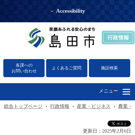
Accessibility
各課への
よくあるご質問
施設検索
お問い合わせ
メニュー
総合トップページ
›
行政情報
›
産業・ビジネス
›
農業・
更新日：
2025年2月6日