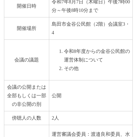
令和7年8月7日（木曜日）午後7時00
開催日時
分～午後8時10分まで
島田市金谷公民館（2階）会議室3・
開催場所
4
令和8年度からの金谷公民館の
会議の議題
運営体制について
その他
会議の公開または
全部もしくは一部
公開
の非公開の別
傍聴人の人数
2人
運営審議会委員：渡邉良和委員、水