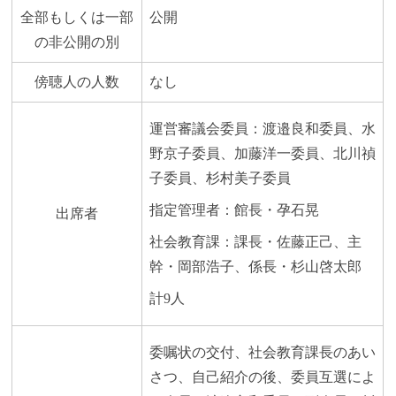
全部もしくは一部
公開
の非公開の別
傍聴人の人数
なし
運営審議会委員：渡邉良和委員、水
野京子委員、加藤洋一委員、北川禎
子委員、杉村美子委員
指定管理者：館長・孕石晃
出席者
社会教育課：課長・佐藤正己、主
幹・岡部浩子、係長・杉山啓太郎
計9人
委嘱状の交付、社会教育課長のあい
さつ、自己紹介の後、委員互選によ