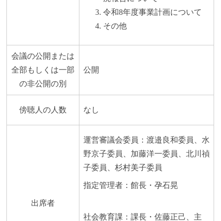
令和8年度事業計画について
その他
会議の公開または
全部もしくは一部
公開
の非公開の別
傍聴人の人数
なし
運営審議会委員：渡邉良和委員、水
野京子委員、加藤洋一委員、北川禎
子委員、杉村美子委員
指定管理者：館長・孕石晃
出席者
社会教育課：課長・佐藤正己、主