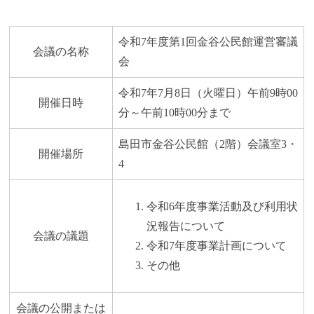
令和7年度第1回金谷公民館運営審議
会議の名称
会
令和7年7月8日（火曜日）午前9時00
開催日時
分～午前10時00分まで
島田市金谷公民館（2階）会議室3・
開催場所
4
令和6年度事業活動及び利用状
況報告について
会議の議題
令和7年度事業計画について
その他
会議の公開または