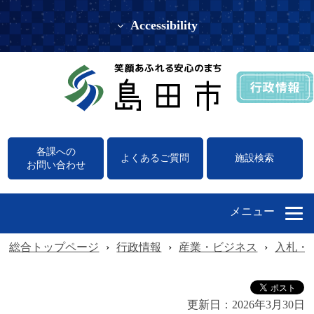
Accessibility
各課への
よくあるご質問
施設検索
お問い合わせ
メニュー
総合トップページ
›
行政情報
›
産業・ビジネス
›
入札・
更新日：
2026年3月30日