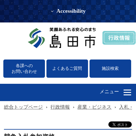
Accessibility
各課への
よくあるご質問
施設検索
お問い合わせ
メニュー
総合トップページ
›
行政情報
›
産業・ビジネス
›
入札・