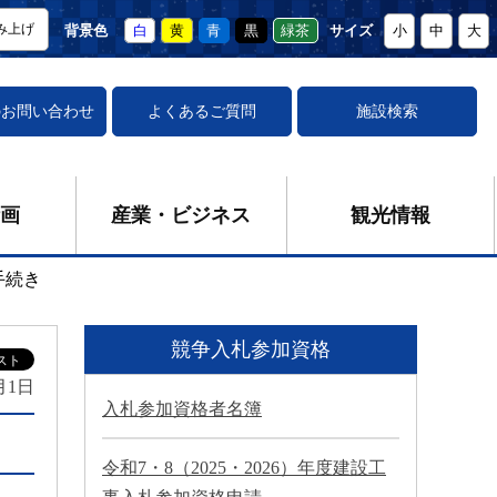
み上げ
背景色
白
黄
青
黒
緑茶
サイズ
小
中
大
の
お問い合わせ
よくあるご質問
施設検索
画
産業・ビジネス
観光情報
手続き
競争入札参加資格
月1日
入札参加資格者名簿
令和7・8（2025・2026）年度建設工