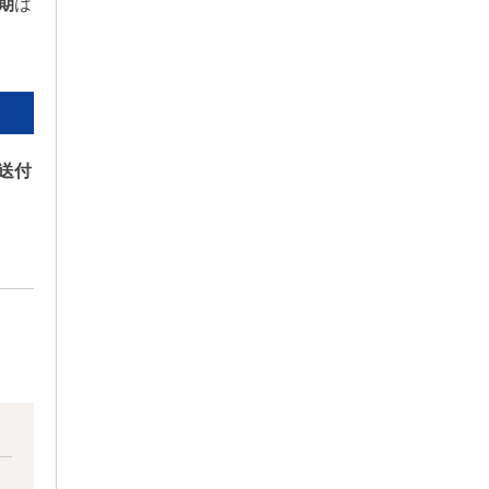
期
は
送付