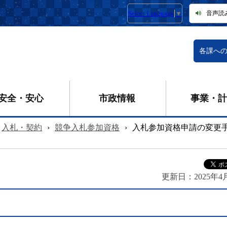
Select Language
▼
音声読
各課へ
安全・安心
市政情報
事業・計
入札・契約
›
競争入札参加資格
›
入札参加資格申請の変更
更新日：
2025年4