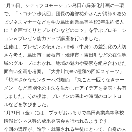
1月16日、シティプロモーション島田市緑茶化計画の一環
で、「トコナツ歩兵団」団長の渡部祐介さんが講師を務め
ビジネスマナーなどを学ぶ島田商業高等学校3年生約45人
に「企画づくりとプレゼンなどのコツ」を学ぶプロモーシ
ョン＆プレゼン能力アップ講座を行いました。
生徒は、プレゼンの伝えたい情報（中身）の差別化の大切
さを考え、島田市・藤枝市・焼津市・吉田町などの在住地
域のグループにわかれ、地域の魅力や要素を組み合わせた
面白い企画を考案。「大井川で897種類の回転スイーツ」
「焼津さかなセンター×水族館」「丸ごと一匹うなぎラー
メン」など差別化の手法を生かしたアイデアを発表・共有
しました。その後は、プレゼンの演出や時間のコントロー
ルなどを学びました。
1月31日（金）には、プラザおおるりで島田商業高等学校
情報ビシネス科の成果発表会も行われるようです。
今回の講座が、進学・就職される生徒にとって、自身の人