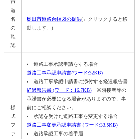
市
道
名
島田市道路台帳図の提供
(←クリックすると移
の
動します。)
確
認
道路工事承認申請をする場合
道路工事承認申請書(ワード:32KB)
道路工事承認申請書に添付する経過報告書
経過報告書 (ワード：16.7KB)
※隣接者等の
承諾書が必要になる場合がありますので、事
様
前にご相談ください。
式
承認を受けた道路工事を変更する場合
フ
道路工事変更承認申請書 (ワード:33.5KB)
ァ
道路承認工事の着手届