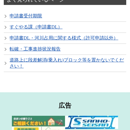
申請書受付期限
すぐやる課（申請書DL）
申請書DL・河川占用に関する様式（許可申請以外）
転確・工事進捗状況報告
道路上に段差解消(乗入れ)ブロック等を置かないでくだ
さい！
広告