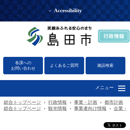
Accessibility
各課への
よくあるご質問
施設検索
お問い合わせ
メニュー
総合トップページ
›
行政情報
›
事業・計画
›
都市計画
›
総合トップページ
›
観光情報
›
事業者向け情報
›
企業・