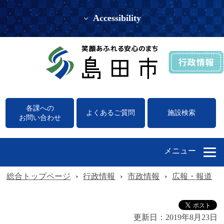
Accessibility
各課への
よくあるご質問
施設検索
お問い合わせ
メニュー
総合トップページ
›
行政情報
›
市政情報
›
広報・報道
›
更新日：
2019年8月23日