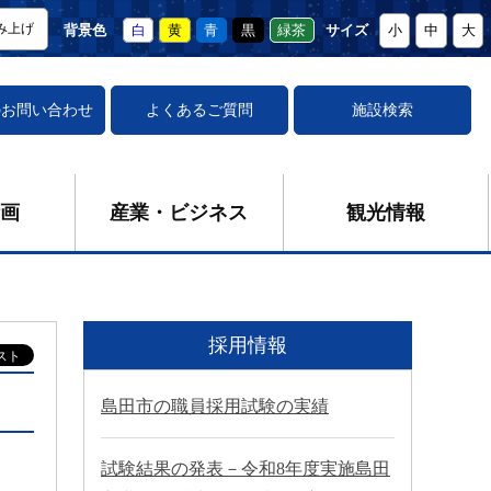
み上げ
背景色
白
黄
青
黒
緑茶
サイズ
小
中
大
の
お問い合わせ
よくあるご質問
施設検索
画
産業・ビジネス
観光情報
採用情報
島田市の職員採用試験の実績
試験結果の発表－令和8年度実施島田