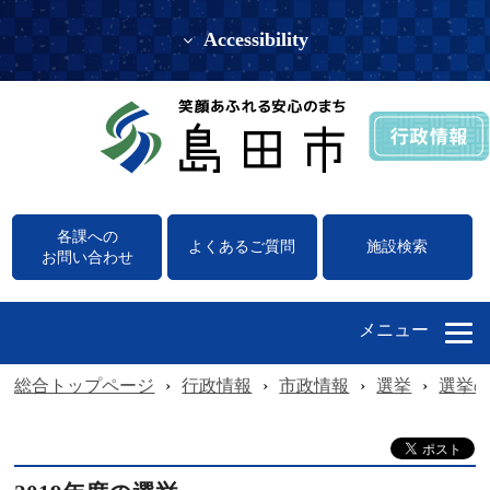
Accessibility
各課への
よくあるご質問
施設検索
お問い合わせ
メニュー
総合トップページ
›
行政情報
›
市政情報
›
選挙
›
選挙