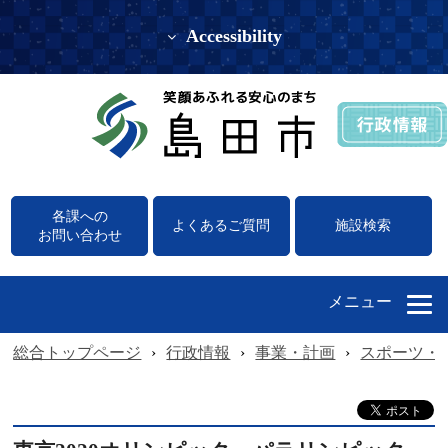
Accessibility
各課への
よくあるご質問
施設検索
お問い合わせ
メニュー
総合トップページ
›
行政情報
›
事業・計画
›
スポーツ・