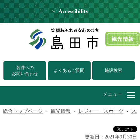
Accessibility
各課への
よくあるご質問
施設検索
お問い合わせ
メニュー
総合トップページ
›
観光情報
›
レジャー・スポーツ
›
ス
更新日：
2021年9月30日